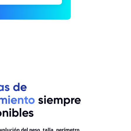
as de
imiento
siempre
onibles
volución del peso, talla, perímetro