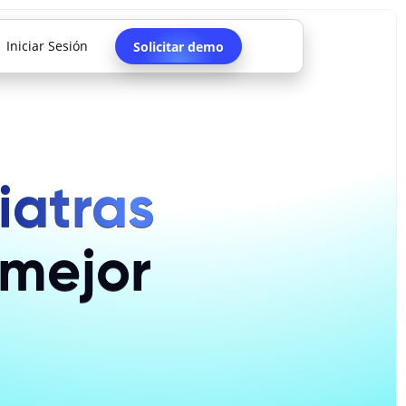
Iniciar Sesión
Solicitar demo
iatras
 mejor