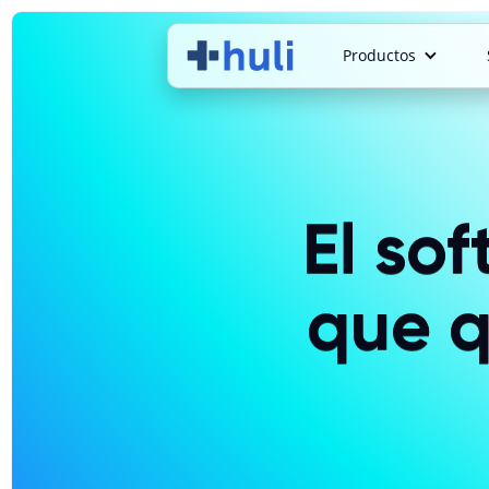
Productos
El so
que q