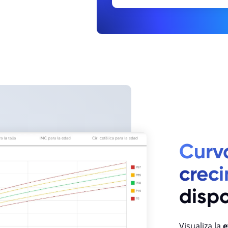
Curv
crec
disp
Visualiza la
e