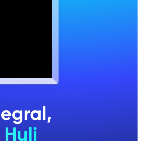
egral,
 Huli