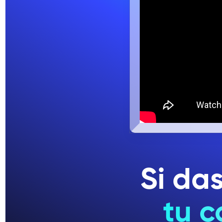
Si da
tu c