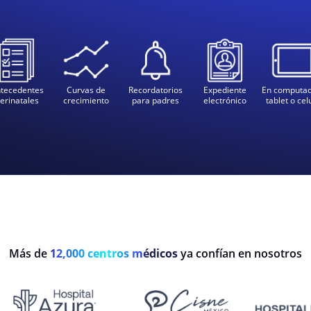
tecedentes
Curvas de
Recordatorios
Expediente
En computad
erinatales
crecimiento
para padres
electrónico
tablet o cel
Más de
12,000 centros médicos
ya confían en nosotros