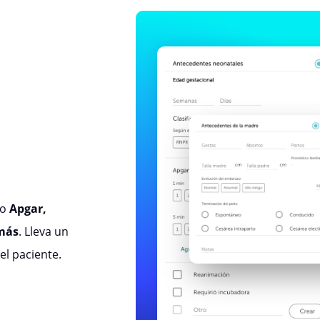
mo
Apgar,
 más
. Lleva un
l paciente.