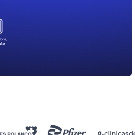
ora,
ular