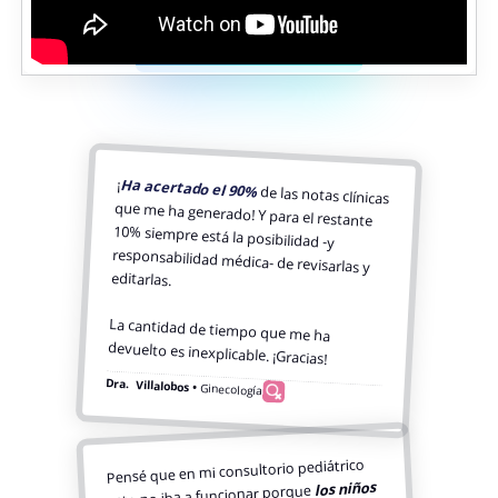
¡
Ha acertado el 90%
de las notas clínicas
que me ha generado! Y para el restante
10% siempre está la posibilidad -y
responsabilidad médica- de revisarlas y
editarlas.
La cantidad de tiempo que me ha
devuelto es inexplicable. ¡Gracias!
Dra. Villalobos •
Ginecología
Pensé que en mi consultorio pediátrico
los niños
esto no iba a funcionar porque