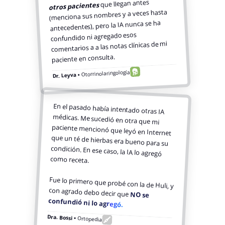
que llegan antes
otros pacientes
(menciona sus nombres y a veces hasta
antecedentes), pero la IA nunca se ha
confundido ni agregado esos
comentarios a a las notas clínicas de mi
paciente en consulta.
Otorrinolaringología
Dr. Leyva •
En el pasado había intentado otras IA
médicas. Me sucedió en otra que mi
paciente mencionó que leyó en Internet
que un té de hierbas era bueno para su
condición. En ese caso, la IA lo agregó
como receta.
Fue lo primero que probé con la de Huli, y
con agrado debo decir que
NO se
confundió ni lo agregó.
Dra. Bossi •
Ortopedia