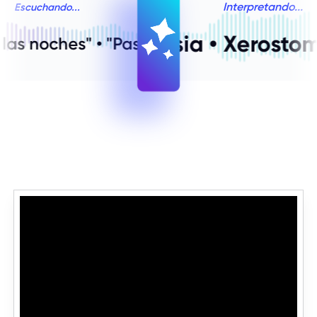
Interpretando...
Escuchando...
ia • Xerostomía •
Nicturia • Poli
•
" Orino mucho por las noches" • "Paso 