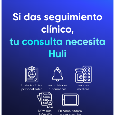
Si das seguimiento
clínico,
tu consulta necesita
Huli
Historia clínica
Recordatorios
Recetas
personalizable
automáticos
médicas
NOM 004
En computadora,
y NOM 024
tablet o celular