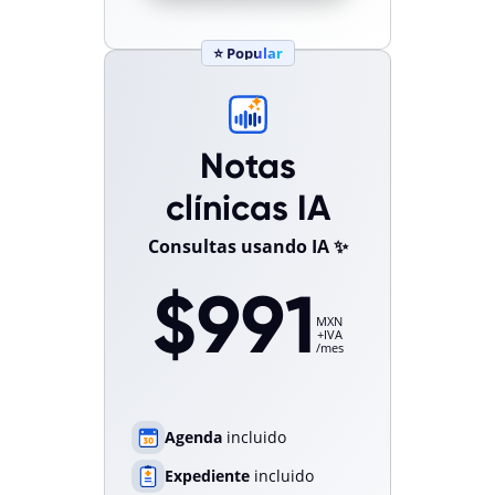
⭐ Popular
Notas
clínicas IA
Consultas usando IA ✨
$991
MXN
+IVA
/mes
Agenda
incluido
Expediente
incluido