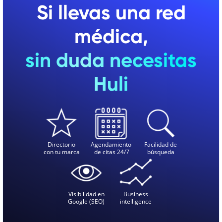
Si llevas una red
médica,
sin duda necesitas
Huli
Directorio
Agendamiento
Facilidad de
con tu marca
de citas 24/7
búsqueda
Visibilidad en
Business
Google (SEO)
intelligence